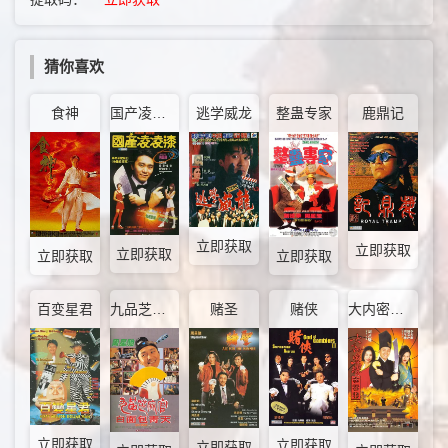
猜你喜欢
食神
国产凌凌漆
逃学威龙
整蛊专家
鹿鼎记
立即获取
立即获取
立即获取
立即获取
立即获取
百变星君
九品芝麻官
赌圣
赌侠
大内密探零零发
立即获取
立即获取
立即获取