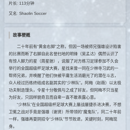
片长: 113分钟
又名: Shaolin Soccer
故事梗概
二十年前有“黄金右脚”之称，但因一场被师兄强雄设计陷害
的比赛而断了右脚自此名誉扫地的明锋（吴孟达）偶然认识了
有惊人脚力的星（周星驰），说服了对方练习足球参加不久会
举行的全国超级杯足球大赛，星找来曾一同在少林寺习武的一
帮师兄弟，并唤醒了他们快被平庸生活消磨光了的潜在斗志，
众人经过历练终结成名副其实的“少林队”。阿梅（赵薇）以太极
功夫制造馒头，令星十分敬佩与之成了好友，但阿梅不只当星
为好友，只因样貌奇丑而自卑一直不敢表露心意。
“少林队”在全国超级杯足球大赛上屡战屡捷杀进决赛，不想
卫冕之战对手竟是强雄（谢贤）所带领的“魔鬼队”，同二十年前
一样，强雄再耍阴招令“少林队”节节败退，关键时刻，阿梅现
身。