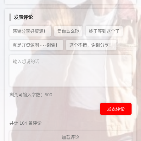
发表评论
感谢分享好资源！
爱你么么哒
终于等到这个了
真是好资源啊~~~谢谢！
这个不错，谢谢分享！
剩余可输入字数：
500
发表评论
共计
104
条评论
加载评论