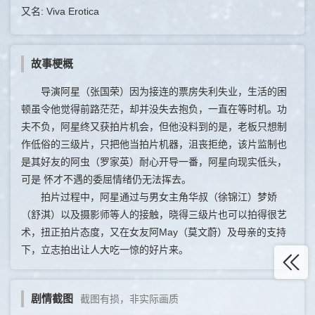
又名: Viva Erotica
故事梗概
导演阿星（张国荣）因为接连的票房失利失业，生活的困
顿虽令他觉得前路茫茫，却并没失去抱负，一直在等时机。功
夫不负，阿星终又获拍片机会，但他没料到的是，老板只想制
作低俗的三级片，只把他当拍片机器，沮丧拒绝，该片监制也
是其好友的阿虫（罗家英）耐心开导一番，阿星向现实低头，
可是 怀才不遇的委屈情绪仍无法挥去。
拍片过程中，阿星通过与男女主角华叔（徐锦江）梦娇
（舒淇）以及摄影师等人的接触，晓得三级片也可以拍得很艺
术，扭正拍片态度，又在女友阿May（莫文蔚）及母亲的支持
下，立志拍出让人大吃一惊的好片来。
剧情截图
截图有损，非实际画质