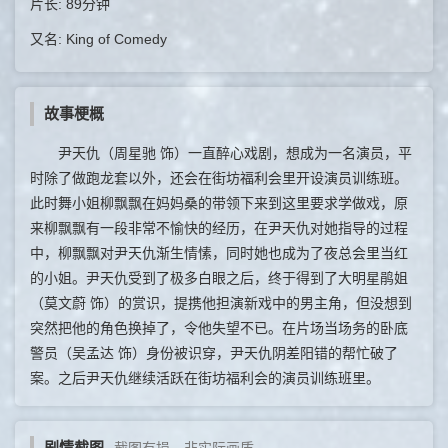
片长: 89分钟
又名: King of Comedy
故事梗概
尹天仇（周星驰 饰）一直醉心戏剧，想成为一名演员，平
时除了做跑龙套以外，还会在街坊福利会里开设演员训练班。
此时舞小姐柳飘飘在妈妈桑的带领下来到这里要求学做戏，原
来柳飘飘有一段非常不愉快的经历，在尹天仇对她指导的过程
中，柳飘飘对尹天仇渐生情愫，同时她也成为了夜总会里当红
的小姐。尹天仇受到了极多白眼之后，终于得到了大明星鹃姐
（莫文蔚 饰）的赏识，提携他担演新戏中的男主角，但没想到
突然把他的角色换掉了，令他失望不已。在片场当场务的卧底
警员（吴孟达 饰）身份被识穿，尹天仇阴差阳错的帮忙破了
案。之后尹天仇继续活跃在街坊福利会的演员训练班里。
剧情截图
截图有损，非实际画质