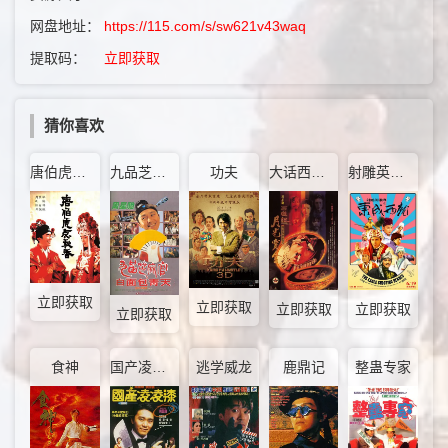
网盘地址：
https://115.com/s/sw621v43waq
提取码：
立即获取
猜你喜欢
唐伯虎点秋香
九品芝麻官
功夫
大话西游之月光宝盒
射雕英雄传之东成西就
立即获取
立即获取
立即获取
立即获取
立即获取
食神
国产凌凌漆
逃学威龙
鹿鼎记
整蛊专家