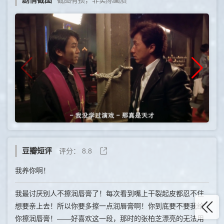
豆瓣短评
评分：
8.8
我养你啊！
我最讨厌别人不擦润唇膏了！每次看到嘴上干裂起皮都忍不住
想要亲上去！所以你要多擦一点润唇膏啊！你到底要不要我给
你擦润唇膏！——好喜欢这一段，那时的张柏芝漂亮的无法用