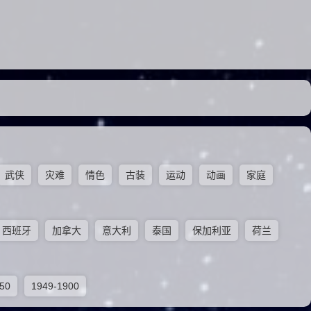
武侠
灾难
情色
古装
运动
动画
家庭
西班牙
加拿大
意大利
泰国
保加利亚
荷兰
50
1949-1900