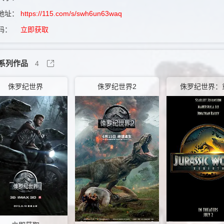
地址：
https://115.com/s/swh6un63waq
码：
立即获取
系列作品
4
侏罗纪世界
侏罗纪世界2
侏罗纪世界：