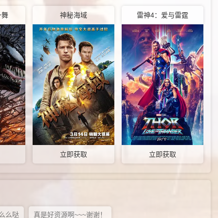
一舞
神秘海域
雷神4：爱与雷霆
立即获取
立即获取
么么哒
真是好资源啊~~~谢谢！