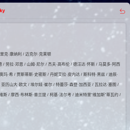
ky
德里克·康纳利 / 迈克尔·克莱顿
/ 劳拉·邓恩 / 山姆·尼尔 / 杰夫·高布伦 / 德汪达·怀斯 / 马莫多·阿西
 奥玛·希 / 贾斯蒂斯·史密斯 / 丹妮艾拉·皮内达 / 斯科特·黑兹 / 迪辰·
 亚历山大·欧文 / 埃尔娃·崔尔 / 特蕾莎·森登·加西亚 / 瓦拉达·塞图 /
维斯 / 摩西·布林斯·普兰提 / 柯基·法尔考 / 迪米特里“维加斯”蒂瓦约 /