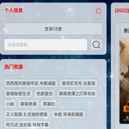
个人信息
[202
登录/注册
资
热门资源
西西里的美丽传说.未删减版
泰坦尼克号.白星版
慈禧秘密生活
色即是空
聊斋艳谭之灯草和尚
小姐
聊斋艳谭
黑寡妇
正义联盟.扎克施耐德版
本能.导演剪辑版
阿凡达.加长版.特效字幕