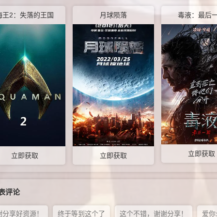
海王2：失落的王国
月球陨落
毒液：最后
立即获取
立即获取
立即获取
表评论
谢分享好资源！
终于等到这个了
这个不错，谢谢分享！
爱你