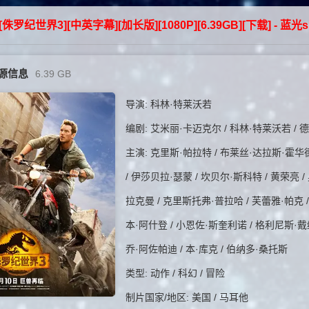
2][侏罗纪世界3][中英字幕][加长版][1080P][6.39GB][下载] - 蓝光s
源信息
6.39 GB
导演: 科林·特莱沃若
编剧: 艾米丽·卡迈克尔 / 科林·特莱沃若 / 
主演: 克里斯·帕拉特 / 布莱丝·达拉斯·霍华德 
/ 伊莎贝拉·瑟蒙 / 坎贝尔·斯科特 / 黄荣亮 /
拉克曼 / 克里斯托弗·普拉哈 / 芙蕾雅·帕克 /
本·阿什登 / 小恩佐·斯奎利诺 / 格利尼斯·戴
乔·阿佐帕迪 / 本·库克 / 伯纳多·桑托斯
类型: 动作 / 科幻 / 冒险
制片国家/地区: 美国 / 马耳他