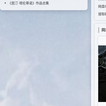
《昆汀·塔伦蒂诺》作品合集
网盘
提取
同