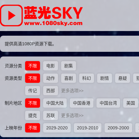
提供高清1080P资源下载。
资源分类
不限
电影
剧集
资源类型
不限
动作
喜剧
科幻
剧情
悬疑
传记
西部
更多选项>>
制片地区
不限
中国大陆
中国香港
中国台湾
美国
捷克
苏联
更多选项>>
上映年份
不限
2029-2020
2019-2010
2009-2000