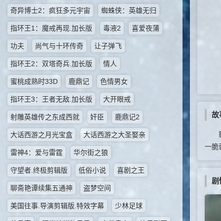
奇异博士2：疯狂多元宇宙
蜘蛛侠：英雄无归
指环王1：魔戒再现.加长版
毒液2
喜爱夜蒲
功夫
尚气与十环传奇
让子弹飞
指环王2：双塔奇兵.加长版
情人
蜜桃成熟时33D
鹿鼎记
色情男女
指环王3：王者无敌.加长版
大开眼戒
故
射雕英雄传之东成西就
奸臣
鹿鼎记2
影片
大话西游之月光宝盒
大话西游之大圣娶亲
一脆
雷神4：爱与雷霆
华尔街之狼
守望者.终极剪辑版
低俗小说
喜剧之王
剧
聊斋艳谭续集五通神
盗梦空间
美国往事.导演剪辑版.特效字幕
少林足球