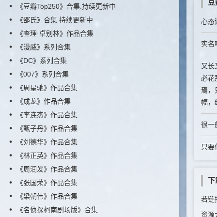
豆
《豆瓣Top250》合集.持续更新中
《邵氏》合集.持续更新中
心态
《查理·卓别林》作品合集
实名
《漫威》系列合集
《DC》系列合集
又长
《007》系列合集
必花
《周星驰》作品合集
焉，
《成龙》作品合集
幅，结
《李连杰》作品合集
很一
《甄子丹》作品合集
《刘德华》作品合集
只要
《林正英》作品合集
《周润发》作品合集
下
《张国荣》作品合集
《梁朝伟》作品合集
若链接
《名侦探柯南剧场版》合集
资源