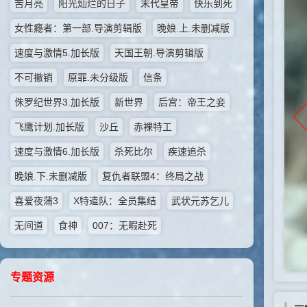
苦月亮
阳光灿烂的日子
末代皇帝
快乐到死
女性瘾者：第一部.导演剪辑版
晚娘.上.未删减版
速度与激情5.加长版
天国王朝.导演剪辑版
不可撤销
原罪.未分级版
信条
侏罗纪世界3.加长版
新世界
后宫：帝王之妾
飞鹰计划.加长版
沙丘
赤裸特工
速度与激情6.加长版
杀死比尔
疾速追杀
晚娘.下.未删减版
复仇者联盟4：终局之战
喜爱夜蒲3
X特遣队：全员集结
武状元苏乞儿
无间道
食神
007：无暇赴死
专题资源