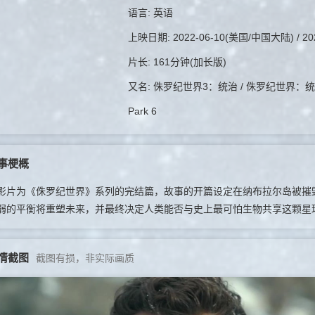
语言: 英语
上映日期: 2022-06-10(美国/中国大陆) / 202
片长: 161分钟(加长版)
又名: 侏罗纪世界3：统治 / 侏罗纪世界：统治霸权
Park 6
事梗概
为《侏罗纪世界》系列的完结篇，故事的开篇设定在纳布拉尔岛被摧毁
弱的平衡将重塑未来，并最终决定人类能否与史上最可怕生物共享这颗星
情截图
截图有损，非实际画质