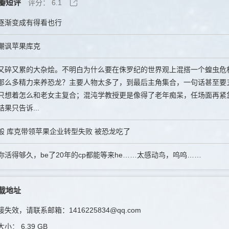
瓣短评
评分：
6.1
逐渐变成有得看也行
嘲讽苹果库克
又碎又累的大杂烩。不明白为什么要在侏罗纪的世界观上混搭一个蝗虫危机
那么多精力来养恐龙？主要人物太多了，到最后主角集合，一句话甚至要
只想着怎么和老女主复合；混沌学教授更是像得了老年痴呆，任场面再紧
果只告诉...
般 库克带领苹果企业转型失败 被恐龙吃了
你活得够久，be了20年的cp都能等来he……太感动鸟，呜呜……
载地址
失效，请联系邮箱：1416225834@qq.com
大小：
6.39 GB