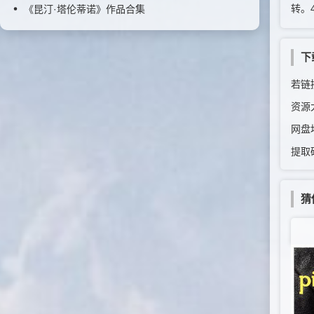
转。4.
《昆汀·塔伦蒂诺》作品合集
下
若链接
资源
网盘
提取
猜