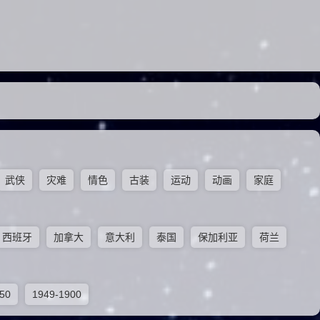
武侠
灾难
情色
古装
运动
动画
家庭
西班牙
加拿大
意大利
泰国
保加利亚
荷兰
50
1949-1900