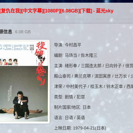
][复仇在我][中文字幕][1080P][6.08GB][下载] - 蓝光sky
源信息
6.08 GB
导演: 今村昌平
编剧: 马场当 / 佐木隆三
主演: 绪形拳 / 三国连太郎 / 日向铃子 / 倍
殿山泰司 / 弗兰克堺 / 滨田寅彦 / 辻万长 / 
津荣 / 中村美代子 / 桂玉木 / 铃木正幸 / 西
类型: 剧情 / 犯罪
制片国家/地区: 日本
语言: 日语 / 英语
上映日期: 1979-04-21(日本)