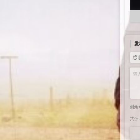
发
感
剩余
共计