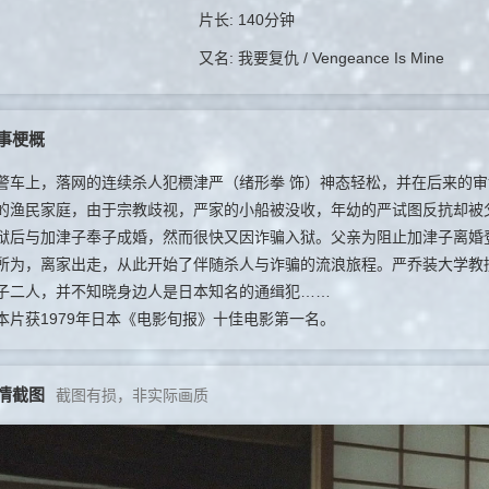
片长: 140分钟
又名: 我要复仇 / Vengeance Is Mine
事梗概
上，落网的连续杀人犯槚津严（绪形拳 饰）神态轻松，并在后来的审
的渔民家庭，由于宗教歧视，严家的小船被没收，年幼的严试图反抗却被
狱后与加津子奉子成婚，然而很快又因诈骗入狱。父亲为阻止加津子离婚
所为，离家出走，从此开始了伴随杀人与诈骗的流浪旅程。严乔装大学教
子二人，并不知晓身边人是日本知名的通缉犯……
获1979年日本《电影旬报》十佳电影第一名。
情截图
截图有损，非实际画质