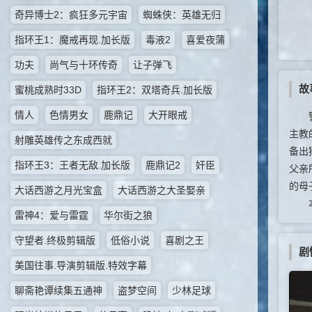
奇异博士2：疯狂多元宇宙
蜘蛛侠：英雄无归
指环王1：魔戒再现.加长版
毒液2
喜爱夜蒲
功夫
尚气与十环传奇
让子弹飞
故
蜜桃成熟时33D
指环王2：双塔奇兵.加长版
情人
色情男女
鹿鼎记
大开眼戒
警车
主教
射雕英雄传之东成西就
备出
指环王3：王者无敌.加长版
鹿鼎记2
奸臣
父亲
的母
大话西游之月光宝盒
大话西游之大圣娶亲
本片
雷神4：爱与雷霆
华尔街之狼
守望者.终极剪辑版
低俗小说
喜剧之王
剧
美国往事.导演剪辑版.特效字幕
聊斋艳谭续集五通神
盗梦空间
少林足球