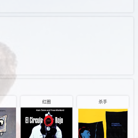
红圈
杀手