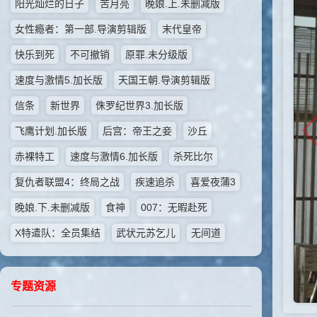
阳光灿烂的日子
苦月亮
晚娘.上.未删减版
女性瘾者：第一部.导演剪辑版
末代皇帝
快乐到死
不可撤销
原罪.未分级版
速度与激情5.加长版
天国王朝.导演剪辑版
信条
新世界
侏罗纪世界3.加长版
飞鹰计划.加长版
后宫：帝王之妾
沙丘
赤裸特工
速度与激情6.加长版
杀死比尔
复仇者联盟4：终局之战
疾速追杀
喜爱夜蒲3
晚娘.下.未删减版
食神
007：无暇赴死
X特遣队：全员集结
武状元苏乞儿
无间道
专题资源