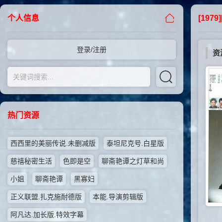
个人信息
[1979
登录/注册
资
热门资源
西西里的美丽传说.未删减版
泰坦尼克号.白星版
慈禧秘密生活
色即是空
聊斋艳谭之灯草和尚
小姐
聊斋艳谭
黑寡妇
正义联盟.扎克施耐德版
本能.导演剪辑版
阿凡达.加长版.特效字幕