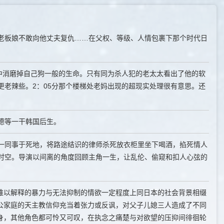
老板娘不敢向他丈夫复仇……在父权、等级、人情包裹下那个时代日
中消磨掉自己狗一般的生命。只有同为杀人犯的老太太看出了他的软
老辣些。2：05分那个楼梯处老妈出现的超现实处理很有意思。还
德等一干韩国后生。
另一同事于死地，将路途结识的律师杀死放衣柜里坐下喝酒，掐死情人
时空。导演以间离的角度回顾主角一生，让乱伦、偷窥和扣人心弦的
将难以解释的暴力与无法抑制的情欲一定程度上同日本的社会背景相缀
人公家庭的天主教信仰充当着张力或反讽，对父子儿媳三人造成了不同
化身，其他角色都可怜又可叹，在执念之痛楚与对欲望的压抑间徘徊轮