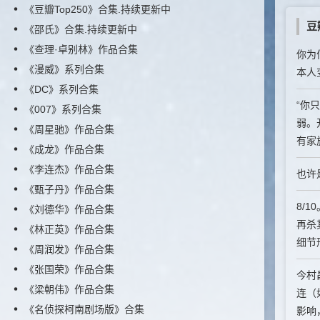
《豆瓣Top250》合集.持续更新中
豆
《邵氏》合集.持续更新中
《查理·卓别林》作品合集
你为
《漫威》系列合集
本人
《DC》系列合集
“你
《007》系列合集
弱。
《周星驰》作品合集
有家
《成龙》作品合集
《李连杰》作品合集
也许
《甄子丹》作品合集
8/
《刘德华》作品合集
再杀
《林正英》作品合集
细节形
《周润发》作品合集
《张国荣》作品合集
今村
《梁朝伟》作品合集
连（
《名侦探柯南剧场版》合集
影响