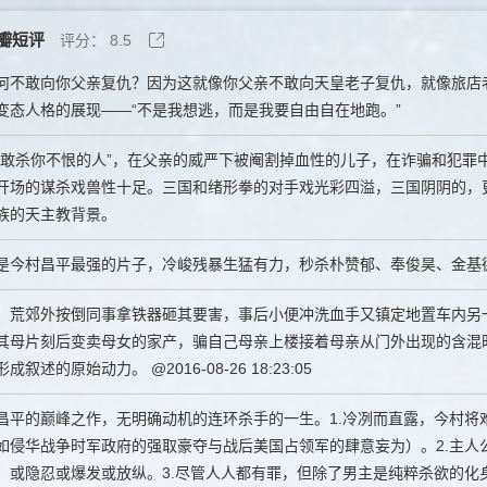
瓣短评
评分：
8.5
何不敢向你父亲复仇？因为这就像你父亲不敢向天皇老子复仇，就像旅店
变态人格的展现——“不是我想逃，而是我要自由自在地跑。”
只敢杀你不恨的人”，在父亲的威严下被阉割掉血性的儿子，在诈骗和犯罪
开场的谋杀戏兽性十足。三国和绪形拳的对手戏光彩四溢，三国阴阴的，更
族的天主教背景。
是今村昌平最强的片子，冷峻残暴生猛有力，秒杀朴赞郁、奉俊昊、金基
10。荒郊外按倒同事拿铁器砸其要害，事后小便冲洗血手又镇定地置车内
其母片刻后变卖母女的家产，骗自己母亲上楼接着母亲从门外出现的含混
成叙述的原始动力。 @2016-08-26 18:23:05
昌平的巅峰之作，无明确动机的连环杀手的一生。1.冷冽而直露，今村
如侵华战争时军政府的强取豪夺与战后美国占领军的肆意妄为）。2.主
，或隐忍或爆发或放纵。3.尽管人人都有罪，但除了男主是纯粹杀欲的