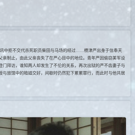
讯中拒不交代杀死职员柴田与马场的经过……槚津严出身于信奉天
父亲制止，由此父亲丧失了在严心目中的地位。青年严因偷窃美军设
登门拜访，谁知两人却发生了不伦的关系，再次出狱的严不齿妻子与
授与旅馆中的暗娼交好，间歇时仍然犯下累累罪行，而此时与他共居