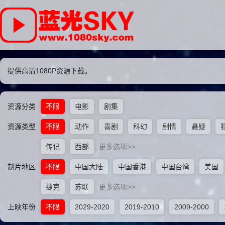
提供高清1080P资源下载。
资源分类
不限
电影
剧集
资源类型
不限
动作
喜剧
科幻
剧情
悬疑
传记
西部
更多选项>>
制片地区
不限
中国大陆
中国香港
中国台湾
美国
捷克
苏联
更多选项>>
上映年份
不限
2029-2020
2019-2010
2009-2000