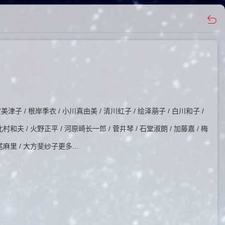
赏美津子 / 根岸季衣 / 小川真由美 / 清川虹子 / 绘泽萠子 / 白川和子 /
北村和夫 / 火野正平 / 河原崎长一郎 / 菅井琴 / 石堂淑朗 / 加藤嘉 / 梅
尾麻里 / 大方斐纱子更多...