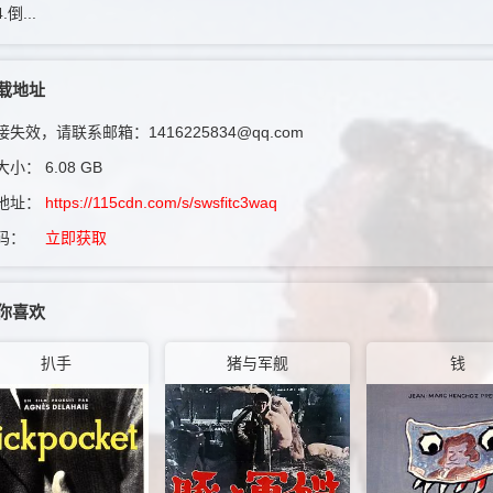
倒...
载地址
失效，请联系邮箱：1416225834@qq.com
大小：
6.08 GB
地址：
https://115cdn.com/s/swsfitc3waq
码：
立即获取
你喜欢
扒手
猪与军舰
钱