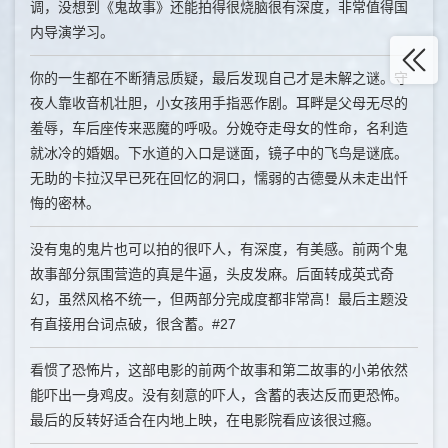
调，没想到《鬼故事》还能拍得很烧脑很有深度，非常值得国
内导演学习。
你的一生都在不断猜忌质疑，最后发现自己才是未解之谜。守
夜人靠收音机壮胆，小女孩用手指恶作剧。耳畔是父母无尽的
羞辱，车后座传来恶魔的呼吸。分娩夺走母女的性命，名利造
就冰冷的婚姻。下水道的入口是谜面，镜子中的飞鸟是谜底。
无助的卡拉汉早已死在回忆的洞口，懦弱的古德曼从未走出忏
悔的密林。
没有鬼的鬼片也可以拍的很吓人，有深度，有美感。前两个鬼
故事部分氛围营造的真是牛逼，头皮发麻。后面转成英式奇
幻，虽然风格不统一，但两部分完成度都非常高！最后主题没
有直接用台词点破，很含蓄。#27
看惯了恐怖片，这部电影的前两个故事和第二故事的小弟依然
能吓出一身鸡皮。没有刻意的吓人，含蓄的表达反而更恐怖。
最后的反转好适合在内地上映，在电影院看应该很过瘾。