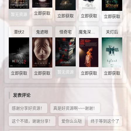
立即获取
暂无资源
立即获取
立即获取
立即获取
潜伏2
鬼遮眼
怪奇宅
魔鬼深夜秀
关灯后
暂无资源
立即获取
立即获取
立即获取
立即获取
发表评论
感谢分享好资源！
真是好资源啊~~~谢谢！
这个不错，谢谢分享！
爱你么么哒
终于等到这个了