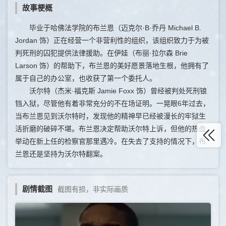
故事梗概
毕业于哈佛法学院的布兰恩（迈克尔·B·乔丹 Michael B.
Jordan 饰）正在经营一个非营利性的组织，该组织致力于为被
判死刑的囚犯提供法律援助。在伊娃（布丽·拉尔森 Brie
Larson 饰）的帮助下，布兰恩的美好愿景落地生根，他拥有了
属于自己的办公室，也收获了第一个委托人。
沃尔特（杰米·福克斯 Jamie Foxx 饰）曾经被判处死刑锒
铛入狱，尽管他有着非常充分的不在场证明。一晃眼6年过去，
当布兰恩见到沃尔特时，发现他的精神早已经被漫长的牢狱生
活折磨的破碎不堪。布兰恩决定帮助沃尔特上诉，但他的热血
举动在新上任的检察官那里遇冷。在失去了支持的情况下，布
兰恩还是坚持为沃尔特翻案。
剧情截图
截图有损，非实际画质