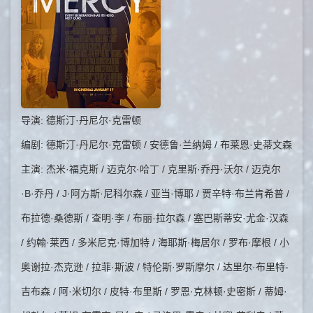
导演: 德斯汀·丹尼尔·克雷顿
编剧: 德斯汀·丹尼尔·克雷顿 / 安德鲁·兰纳姆 / 布莱恩·史蒂文森
主演: 杰米·福克斯 / 迈克尔·哈丁 / 克里斯·乔丹·沃尔 / 迈克尔
·B·乔丹 / J·阿方斯·尼科尔森 / 亚当·博耶 / 贾辛特·布兰肯希普 /
布拉德·桑德斯 / 查明·李 / 布丽·拉尔森 / 塞巴斯蒂安·尤金·汉森
/ 约翰·莱西 / 多米尼克·博加特 / 海耶斯·梅居尔 / 罗布·摩根 / 小
奥谢拉·杰克逊 / 拉菲·斯波 / 特伦斯·罗斯摩尔 / 达里尔·布里特-
吉布森 / 阿·米切尔 / 皮特·布里斯 / 罗恩·克林顿·史密斯 / 蒂姆·