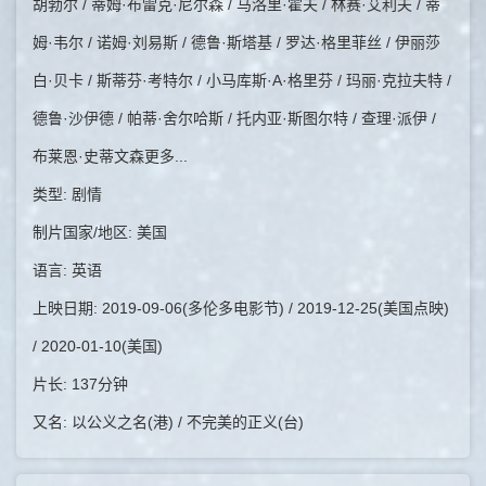
胡勃尔 / 蒂姆·布雷克·尼尔森 / 马洛里·霍夫 / 林赛·艾利夫 / 蒂
姆·韦尔 / 诺姆·刘易斯 / 德鲁·斯塔基 / 罗达·格里菲丝 / 伊丽莎
白·贝卡 / 斯蒂芬·考特尔 / 小马库斯·A·格里芬 / 玛丽·克拉夫特 /
德鲁·沙伊德 / 帕蒂·舍尔哈斯 / 托内亚·斯图尔特 / 查理·派伊 /
布莱恩·史蒂文森更多...
类型: 剧情
制片国家/地区: 美国
语言: 英语
上映日期: 2019-09-06(多伦多电影节) / 2019-12-25(美国点映)
/ 2020-01-10(美国)
片长: 137分钟
又名: 以公义之名(港) / 不完美的正义(台)