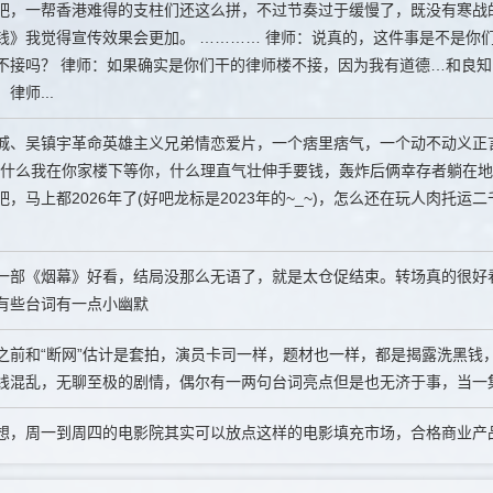
吧，一帮香港难得的支柱们还这么拼，不过节奏过于缓慢了，既没有寒战
钱》我觉得宣传效果会更加。 ………… 律师：说真的，这件事是不是你
不接吗？ 律师：如果确实是你们干的律师楼不接，因为我有道德…和良知
律师...
城、吴镇宇革命英雄主义兄弟情恋爱片，一个痞里痞气，一个动不动义正
，什么我在你家楼下等你，什么理直气壮伸手要钱，轰炸后俩幸存者躺在
吧，马上都2026年了(好吧龙标是2023年的~_~)，怎么还在玩人肉托
一部《烟幕》好看，结局没那么无语了，就是太仓促结束。转场真的很好
有些台词有一点小幽默
之前和“断网”估计是套拍，演员卡司一样，题材也一样，都是揭露洗黑钱
线混乱，无聊至极的剧情，偶尔有一两句台词亮点但是也无济于事，当一集
想，周一到周四的电影院其实可以放点这样的电影填充市场，合格商业产