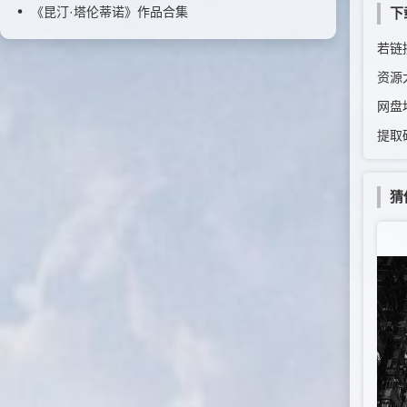
《昆汀·塔伦蒂诺》作品合集
下
若链接
资源
网盘
提取
猜