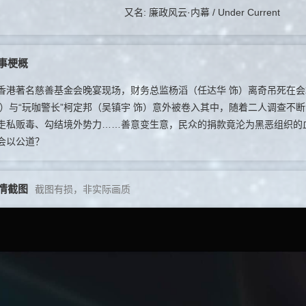
又名: 廉政风云·内幕 / Under Current
事梗概
著名慈善基金会晚宴现场，财务总监杨滔（任达华 饰）离奇吊死在会场
饰）与“玩咖警长”柯定邦（吴镇宇 饰）意外被卷入其中，随着二人调查
走私贩毒、勾结境外势力……善意变生意，民众的捐款竟沦为黑恶组织的
会以公道？
情截图
截图有损，非实际画质