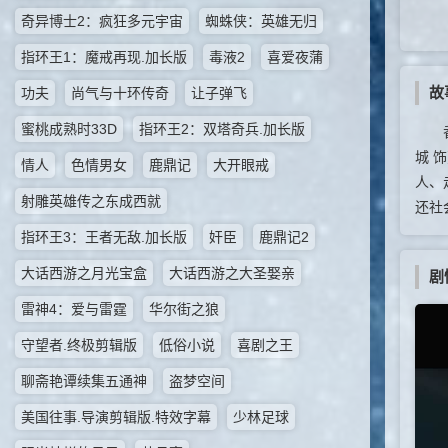
奇异博士2：疯狂多元宇宙
蜘蛛侠：英雄无归
指环王1：魔戒再现.加长版
毒液2
喜爱夜蒲
故
功夫
尚气与十环传奇
让子弹飞
蜜桃成熟时33D
指环王2：双塔奇兵.加长版
香港
城 
情人
色情男女
鹿鼎记
大开眼戒
人、
射雕英雄传之东成西就
还社
指环王3：王者无敌.加长版
奸臣
鹿鼎记2
大话西游之月光宝盒
大话西游之大圣娶亲
剧
雷神4：爱与雷霆
华尔街之狼
守望者.终极剪辑版
低俗小说
喜剧之王
聊斋艳谭续集五通神
盗梦空间
美国往事.导演剪辑版.特效字幕
少林足球