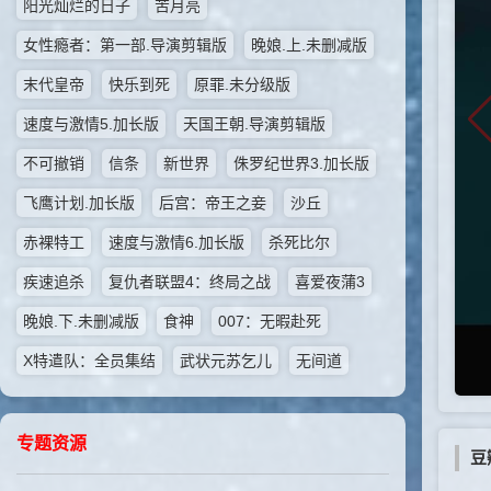
阳光灿烂的日子
苦月亮
女性瘾者：第一部.导演剪辑版
晚娘.上.未删减版
末代皇帝
快乐到死
原罪.未分级版
速度与激情5.加长版
天国王朝.导演剪辑版
不可撤销
信条
新世界
侏罗纪世界3.加长版
飞鹰计划.加长版
后宫：帝王之妾
沙丘
赤裸特工
速度与激情6.加长版
杀死比尔
疾速追杀
复仇者联盟4：终局之战
喜爱夜蒲3
晚娘.下.未删减版
食神
007：无暇赴死
X特遣队：全员集结
武状元苏乞儿
无间道
专题资源
豆