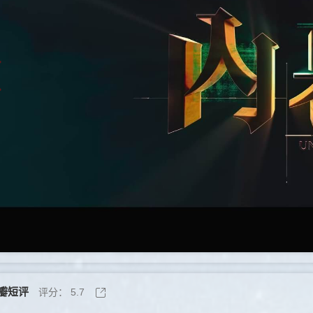
瓣短评
评分：
5.7