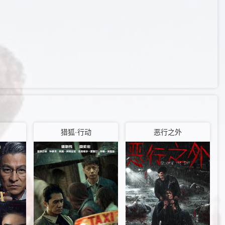
猎狐·行动
恶行之外