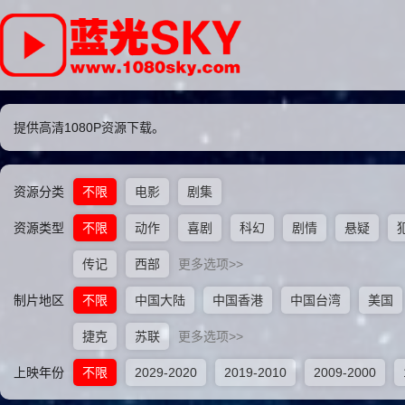
提供高清1080P资源下载。
资源分类
不限
电影
剧集
资源类型
不限
动作
喜剧
科幻
剧情
悬疑
传记
西部
更多选项>>
制片地区
不限
中国大陆
中国香港
中国台湾
美国
捷克
苏联
更多选项>>
上映年份
不限
2029-2020
2019-2010
2009-2000