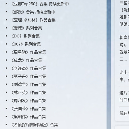
三星
《豆瓣Top250》合集.持续更新中
《洗
《邵氏》合集.持续更新中
难到
《查理·卓别林》作品合集
明确，
《漫威》系列合集
《DC》系列合集
郭富
《007》系列合集
说)
就是
《周星驰》作品合集
二...
《成龙》作品合集
《李连杰》作品合集
比上
《甄子丹》作品合集
事。
《刘德华》作品合集
《林正英》作品合集
这片
时间
《周润发》作品合集
《张国荣》作品合集
我在
《梁朝伟》作品合集
《名侦探柯南剧场版》合集