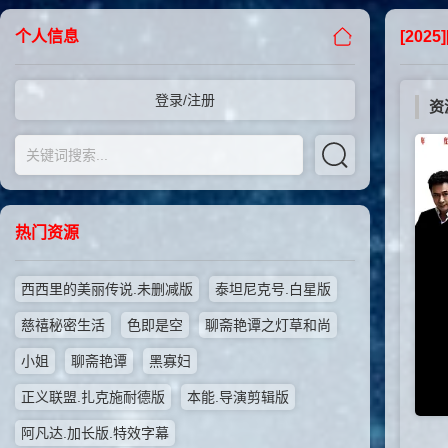
个人信息
[202
登录/注册
资
热门资源
西西里的美丽传说.未删减版
泰坦尼克号.白星版
慈禧秘密生活
色即是空
聊斋艳谭之灯草和尚
小姐
聊斋艳谭
黑寡妇
正义联盟.扎克施耐德版
本能.导演剪辑版
阿凡达.加长版.特效字幕