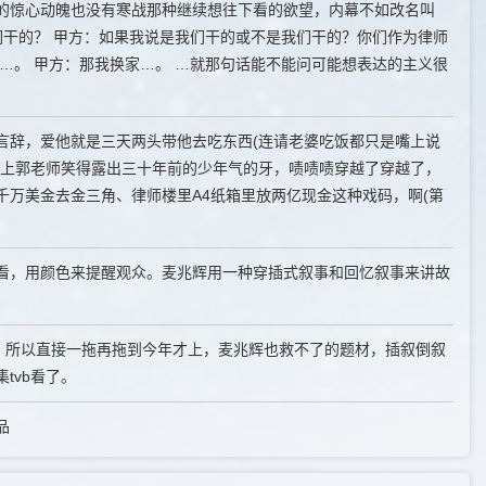
的惊心动魄也没有寒战那种继续想往下看的欲望，内幕不如改名叫
们干的？ 甲方：如果我说是我们干的或不是我们干的？你们作为律师
…。 甲方：那我换家…。 …就那句话能不能问可能想表达的主义很
言辞，爱他就是三天两头带他去吃东西(连请老婆吃饭都只是嘴上说
地上郭老师笑得露出三十年前的少年气的牙，啧啧啧穿越了穿越了，
运二千万美金去金三角、律师楼里A4纸箱里放两亿现金这种戏码，啊(第
看，用颜色来提醒观众。麦兆辉用一种穿插式叙事和回忆叙事来讲故
，所以直接一拖再拖到今年才上，麦兆辉也救不了的题材，插叙倒叙
tvb看了。
品