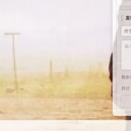
发
终
剩余
共计