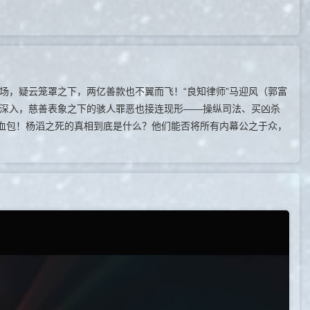
，疑云笼罩之下，两亿善款也不翼而飞！“良知律师”马迎风（郭富
不断深入，慈善表象之下的骇人罪恶也接连现形——操纵司法、买凶杀
血包！杨滔之死的真相到底是什么？他们能否将所有内幕公之于众，