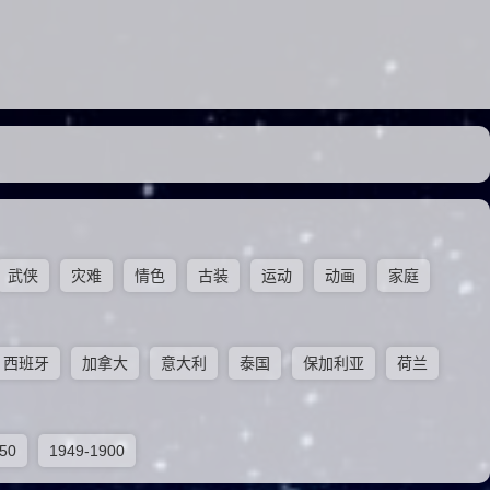
武侠
灾难
情色
古装
运动
动画
家庭
西班牙
加拿大
意大利
泰国
保加利亚
荷兰
50
1949-1900