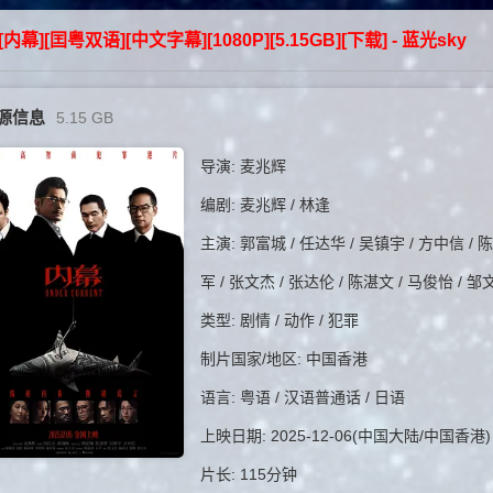
5][内幕][囯粤双语][中文字幕][1080P][5.15GB][下载] - 蓝光sky
源信息
5.15 GB
导演: 麦兆辉
编剧: 麦兆辉 / 林逢
主演: 郭富城 / 任达华 / 吴镇宇 / 方中信 / 陈
军 / 张文杰 / 张达伦 / 陈湛文 / 马俊怡 / 邹
类型: 剧情 / 动作 / 犯罪
制片国家/地区: 中国香港
语言: 粤语 / 汉语普通话 / 日语
上映日期: 2025-12-06(中国大陆/中国香港)
片长: 115分钟