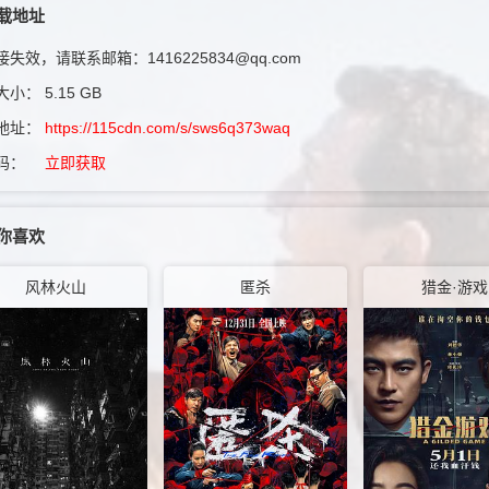
载地址
失效，请联系邮箱：1416225834@qq.com
大小：
5.15 GB
地址：
https://115cdn.com/s/sws6q373waq
码：
立即获取
你喜欢
风林火山
匿杀
猎金·游戏