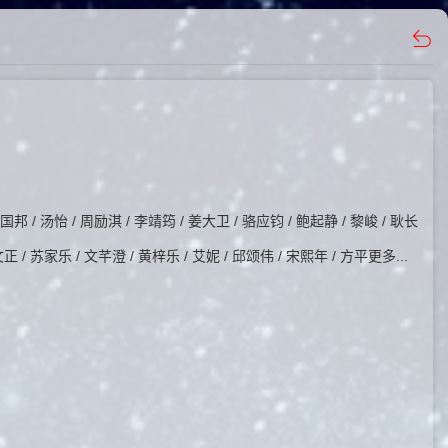
国邦 / 汤怡 / 周励淇 / 李靖筠 / 姜大卫 / 骆应钧 / 鲍起静 / 黎峻 / 耿长
文正 / 苏家乐 / 文芊澄 / 黄梓乐 / 艾妮 / 邱颂伟 / 宋熙年 / 方平更多...