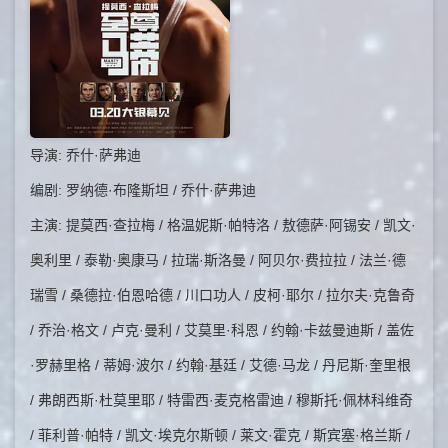
导演: 乔什·萨弗迪
编剧: 罗纳德·布隆斯坦 / 乔什·萨弗迪
主演: 提莫西·查拉梅 / 格温妮斯·帕特洛 / 敖德萨·阿锡安 / 凯文·
奥利里 / 泰勒·奥康马 / 拉瑞·斯洛曼 / 阿贝尔·费拉拉 / 法兰·德
瑞雪 / 桑德拉·伯恩哈德 / 川口功人 / 皮柯·耶尔 / 拉尔夫·克鲁奇
/ 乔治·格文 / 卢克·曼利 / 艾莫里·科恩 / 约翰·卡兹曼迪斯 / 盖佐
·罗赫里格 / 蒂姆·波尔 / 约翰·基廷 / 艾德·马龙 / 丹尼斯·奎里根
/ 弗朗西斯·杜莫里耶 / 特雷西·麦克格雷迪 / 穆斯托·佩林科维奇
/ 菲利普·帕特 / 凯文·埃克尔斯顿 / 莱文·霍克 / 斯宾塞·格兰斯 /