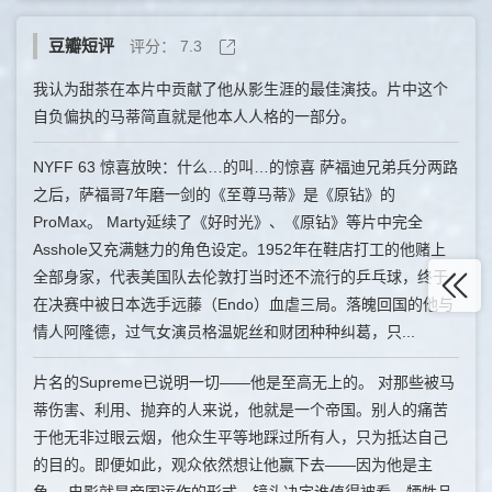
豆瓣短评
评分：
7.3
我认为甜茶在本片中贡献了他从影生涯的最佳演技。片中这个
自负偏执的马蒂简直就是他本人人格的一部分。
NYFF 63 惊喜放映：什么…的叫…的惊喜 萨福迪兄弟兵分两路
之后，萨福哥7年磨一剑的《至尊马蒂》是《原钻》的
ProMax。 Marty延续了《好时光》、《原钻》等片中完全
Asshole又充满魅力的角色设定。1952年在鞋店打工的他赌上
全部身家，代表美国队去伦敦打当时还不流行的乒乓球，终于
在决赛中被日本选手远藤（Endo）血虐三局。落魄回国的他与
情人阿隆德，过气女演员格温妮丝和财团种种纠葛，只...
片名的Supreme已说明一切——他是至高无上的。 对那些被马
蒂伤害、利用、抛弃的人来说，他就是一个帝国。别人的痛苦
于他无非过眼云烟，他众生平等地踩过所有人，只为抵达自己
的目的。即便如此，观众依然想让他赢下去——因为他是主