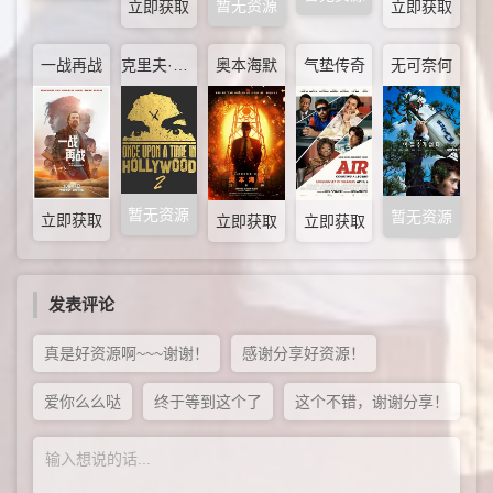
暂无资源
立即获取
立即获取
一战再战
克里夫·布斯继续冒险
奥本海默
气垫传奇
无可奈何
暂无资源
暂无资源
立即获取
立即获取
立即获取
发表评论
真是好资源啊~~~谢谢！
感谢分享好资源！
爱你么么哒
终于等到这个了
这个不错，谢谢分享！