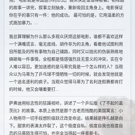
角。 电影就是帝国运作的形式。镜头决定谁值得被看。牺牲品
的故事一讲完，叙事立刻抽身，重新吸回主角身上。电影保证
你在乎的事只有一件：他的成功。 最可怕的是，它用温柔的方
式施加暴力。...
我总算理解为什么那么多观众厌烦这部电影，谁都不喜欢这样
一个满嘴谎言、毫无底线、胡作非为的主角，看着他试图利用
目所能及的所有事物为自己铺路，同时又以拙劣的伪装熟练地
搞砸每一件事情，全程都是情感强烈且无意义的冲突，实在令
人难以容忍。更加迷惑的是马蒂究竟是一个怎么样的人？当观
众以为马蒂为了乒乓球不惜牺牲一切的时候，就会发现他就是
一个追名逐利的疯子。当观众觉得马蒂为了名利连假赛都肯打
的时候，他又会嚷着要打...
萨弗迪用标志性的狂躁视听，讲述了一个乒坛版《了不起的盖
茨比》的故事。本质上依然是那个古老而残酷的美国寓言：小
人物用尽一切手段想阶级跃迁改变命运，结果越是挣扎越是向
下。甜茶的表演太炸裂了，这个极度自私、极度自我也极度自
恋的马蒂陌生得可怕，也完全当得起一座奥斯卡。