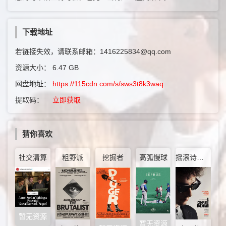
下载地址
若链接失效，请联系邮箱：1416225834@qq.com
资源大小：
6.47 GB
网盘地址：
https://115cdn.com/s/sws3t8k3waq
提取码：
立即获取
猜你喜欢
社交清算
粗野派
挖掘者
高弧慢球
摇滚诗人：未知的传奇
暂无资源
暂无资源