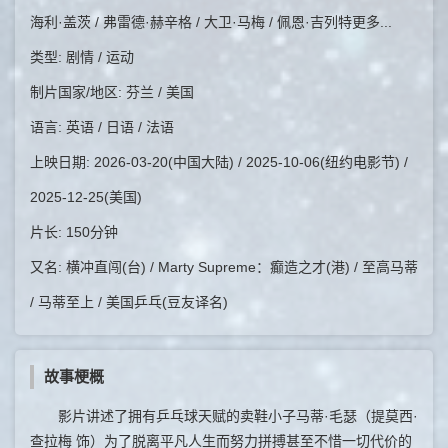
海利·盖茨 / 弗雷德·赫辛格 / 大卫·马梅 / 佩恩·吉列特更多...
类型: 剧情 / 运动
制片国家/地区: 芬兰 / 美国
语言: 英语 / 日语 / 法语
上映日期: 2026-03-20(中国大陆) / 2025-10-06(纽约电影节) /
2025-12-25(美国)
片长: 150分钟
又名: 横冲直闯(台) / Marty Supreme：癫造之才(港) / 至高马蒂
/ 马蒂至上 / 美国乒乓(豆友译名)
故事梗概
影片讲述了拥有乒乓球天赋的卖鞋小子马蒂·毛瑟（提莫西·
查拉梅 饰）为了脱离平凡人生而努力拼搏甚至不惜一切代价的