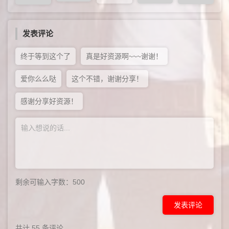
发表评论
终于等到这个了
真是好资源啊~~~谢谢！
爱你么么哒
这个不错，谢谢分享！
感谢分享好资源！
剩余可输入字数：
500
发表评论
共计
55
条评论