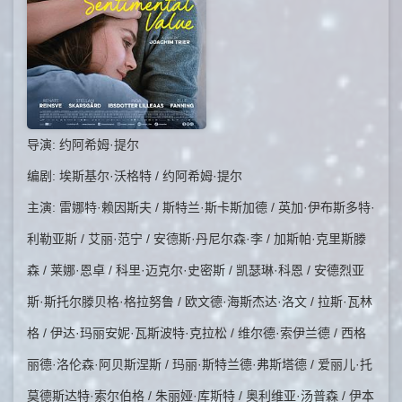
导演: 约阿希姆·提尔
编剧: 埃斯基尔·沃格特 / 约阿希姆·提尔
主演: 雷娜特·赖因斯夫 / 斯特兰·斯卡斯加德 / 英加·伊布斯多特·
利勒亚斯 / 艾丽·范宁 / 安德斯·丹尼尔森·李 / 加斯帕·克里斯滕
森 / 莱娜·恩卓 / 科里·迈克尔·史密斯 / 凯瑟琳·科恩 / 安德烈亚
斯·斯托尔滕贝格·格拉努鲁 / 欧文德·海斯杰达·洛文 / 拉斯·瓦林
格 / 伊达·玛丽安妮·瓦斯波特·克拉松 / 维尔德·索伊兰德 / 西格
丽德·洛伦森·阿贝斯涅斯 / 玛丽·斯特兰德·弗斯塔德 / 爱丽儿·托
莫德斯达特·索尔伯格 / 朱丽娅·库斯特 / 奥利维亚·汤普森 / 伊本