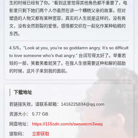
生的时候已经有了你。”看到这里觉得其他角色都不重要了，电
影里只剩下她们两个人🥹虽然在讲一个糟糕父亲的故事，但对
塑造的人物又都有某种宽容，真实的人生就是这样的，没有爽
文，没有全然割裂的爱恨，感情都交织在一起化作某种粘稠的
东西。
4.5/5，"Look at you, you’re so goddamn angry. It’s so difficult
to love someone who’s that angry." 台词写得太好了。举重若
轻的一部，笑着笑着就哭了。在我人生很需要这种和解的鼓励
的时候，这片子来到我的面前。
下载地址
若链接失效，请联系邮箱：1416225834@qq.com
资源大小：
5.77 GB
网盘地址：
https://115cdn.com/s/swswxcm3waq
提取码：
立即获取