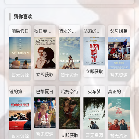
猜你喜欢
晒后假日
秋日奏鸣曲
暗处的女儿
坠落的审判
父母姐弟
立即获取
立即获取
暂无资源
暂无资源
暂无资源
镜的第三乐章
巴黎夏日
哈姆奈特
火车梦
真正的痛苦
暂无资源
暂无资源
立即获取
暂无资源
暂无资源