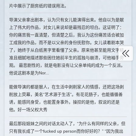
片中展示了厨房纸的错误用法。
导演父亲拿出剧本，认为只有女儿能演得出来。他自以为是献
上了伟大的作品，对女儿来说却是最残忍的坦白。这证明了：
你的痛苦我一直清楚，但清楚之后，我认为这份痛苦适合被加
工成我的作品，而不是以父亲的身份抚慰你。女儿读着剧本哭
了，她终于从白纸黑字里看懂了父亲。原来他甚至能用文字精
准且细腻地描述那些困住她前半生的孤独与崩溃，可他袖手旁
观。 最悲剧性的，就是电影没有让父亲单纯的成为一个反派。
他说这剧本是为Nor...
能做导演的都是狠人，在生活中剥削家人的情感，还把这场剥
削放上荧幕，美名“艺术源于生活”。有花花肠子，也能循循善
诱，能感同身受，也能置身事外。操控的是他，叙说的还是
他。好一场父权大秀
最后那段姐妹之间的对话太动人了，“为什么有同样的父亲，但
只有我长成了一个fucked up person而你好好的？” “因为我出