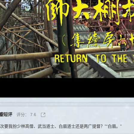
瓣短评
评分：
7.6
这次要我扮少林高僧、武当道士、白眉道士还是两广提督？”“白眉。”