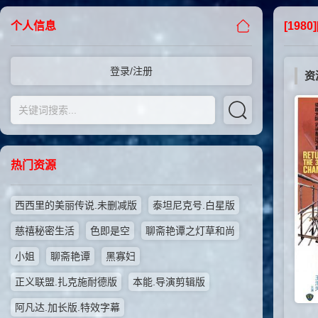
个人信息
[198
登录/注册
资
热门资源
西西里的美丽传说.未删减版
泰坦尼克号.白星版
慈禧秘密生活
色即是空
聊斋艳谭之灯草和尚
小姐
聊斋艳谭
黑寡妇
正义联盟.扎克施耐德版
本能.导演剪辑版
阿凡达.加长版.特效字幕