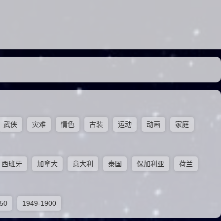
武侠
灾难
情色
古装
运动
动画
家庭
西班牙
加拿大
意大利
泰国
保加利亚
荷兰
50
1949-1900