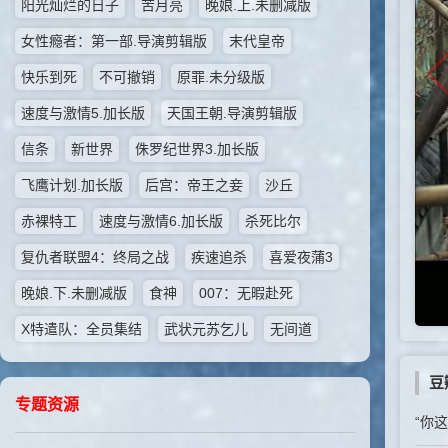
阳光灿烂的日子
苦月亮
晚娘.上.未删减版
女性瘾者：第一部.导演剪辑版
末代皇帝
快乐到死
不可撤销
原罪.未分级版
速度与激情5.加长版
天国王朝.导演剪辑版
信条
新世界
侏罗纪世界3.加长版
飞鹰计划.加长版
后宫：帝王之妾
沙丘
赤裸特工
速度与激情6.加长版
杀死比尔
复仇者联盟4：终局之战
疾速追杀
喜爱夜蒲3
晚娘.下.未删减版
食神
007：无暇赴死
X特遣队：全员集结
武状元苏乞儿
无间道
豆
专题资源
“你