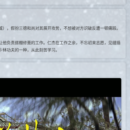
），假扮三德和尚对其展开攻势，不想被对方识破反遭一顿痛殴。
他负责搭棚修葺的工作。仁杰在工作之余，不忘初来志愿，见缝插
少林功夫的一种，从此刻苦学习。