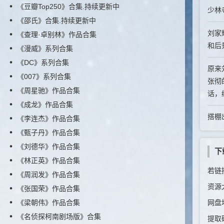
《豆瓣Top250》合集.持续更新中
少林
《邵氏》合集.持续更新中
刘家
《查理·卓别林》作品合集
和后
《漫威》系列合集
《DC》系列合集
原来
《007》系列合集
张彻
《周星驰》作品合集
话，
《成龙》作品合集
搭棚
《李连杰》作品合集
《甄子丹》作品合集
《刘德华》作品合集
下
《林正英》作品合集
若链接
《周润发》作品合集
资源
《张国荣》作品合集
《梁朝伟》作品合集
网盘
《名侦探柯南剧场版》合集
提取