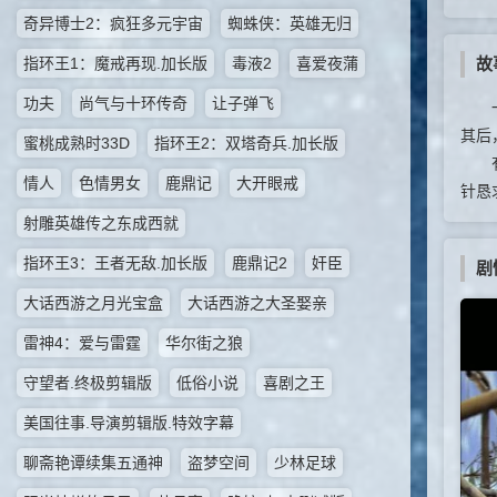
奇异博士2：疯狂多元宇宙
蜘蛛侠：英雄无归
指环王1：魔戒再现.加长版
毒液2
喜爱夜蒲
故
功夫
尚气与十环传奇
让子弹飞
一介
其后
蜜桃成熟时33D
指环王2：双塔奇兵.加长版
有感
情人
色情男女
鹿鼎记
大开眼戒
针恳
射雕英雄传之东成西就
指环王3：王者无敌.加长版
鹿鼎记2
奸臣
剧
大话西游之月光宝盒
大话西游之大圣娶亲
雷神4：爱与雷霆
华尔街之狼
守望者.终极剪辑版
低俗小说
喜剧之王
美国往事.导演剪辑版.特效字幕
聊斋艳谭续集五通神
盗梦空间
少林足球