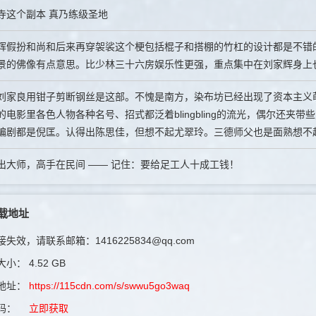
寺这个副本 真乃练级圣地
辉假扮和尚和后来再穿袈裟这个梗包括棍子和搭棚的竹杠的设计都是不错
景的佛像有点意思。比少林三十六房娱乐性更强，重点集中在刘家辉身上
刘家良用钳子剪断钢丝是这部。不愧是南方，染布坊已经出现了资本主义
的电影里各色人物各种名号、招式都泛着blingbling的流光，偶尔还
编剧都是倪匡。认得出陈思佳，但想不起尤翠玲。三德师父也是面熟想不
出大师，高手在民间 —— 记住：要给足工人十成工钱！
载地址
失效，请联系邮箱：1416225834@qq.com
大小：
4.52 GB
地址：
https://115cdn.com/s/swwu5go3waq
码：
立即获取