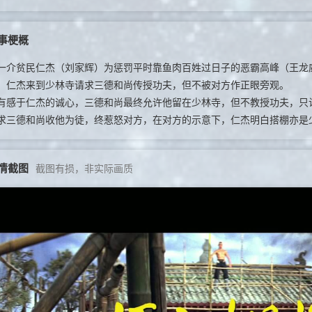
事梗概
贫民仁杰（刘家辉）为惩罚平时靠鱼肉百姓过日子的恶霸高峰（王龙威
，仁杰来到少林寺请求三德和尚传授功夫，但不被对方作正眼旁观。
于仁杰的诚心，三德和尚最终允许他留在少林寺，但不教授功夫，只让
求三德和尚收他为徒，终惹怒对方，在对方的示意下，仁杰明白搭棚亦是
情截图
截图有损，非实际画质