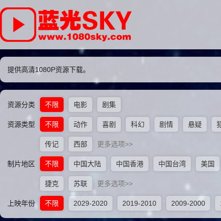
提供高清1080P资源下载。
资源分类
不限
电影
剧集
资源类型
不限
动作
喜剧
科幻
剧情
悬疑
传记
西部
更多选项>>
制片地区
不限
中国大陆
中国香港
中国台湾
美国
捷克
苏联
更多选项>>
上映年份
不限
2029-2020
2019-2010
2009-2000