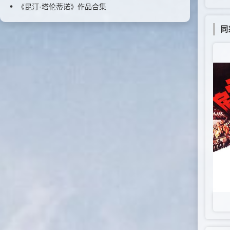
《昆汀·塔伦蒂诺》作品合集
同