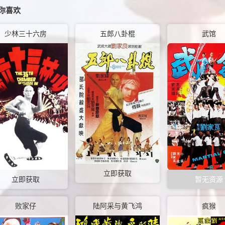
你喜欢
少林三十六房
五郎八卦棍
武馆
立即获取
立即获取
暂无资源
败家仔
陆阿采与黄飞鸿
疯猴