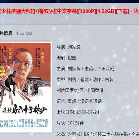
0][少林搭棚大师][囯粤双语][中文字幕][1080P][4.52GB][下载] - 蓝
源信息
4.52 GB
导演: 刘家良
编剧: 倪匡
主演: 刘家辉 / 惠英红 / 王龙威
类型: 剧情 / 喜剧 / 动作 / 古装
制片国家/地区: 中国香港
语言: 粵語 / 汉语普通话
上映日期: 1980-08-24
片长: 101分钟
又名: 少林龙门房 / 少林三十六房续集 / 소림용문방 / S