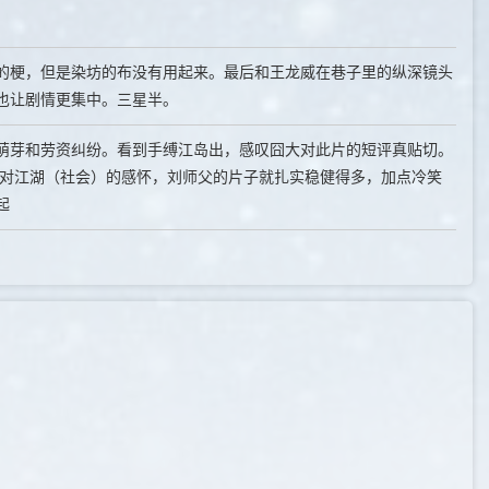
的梗，但是染坊的布没有用起来。最后和王龙威在巷子里的纵深镜头
也让剧情更集中。三星半。
萌芽和劳资纠纷。看到手缚江岛出，感叹囧大对此片的短评真贴切。
夹带些对江湖（社会）的感怀，刘师父的片子就扎实稳健得多，加点冷笑
起