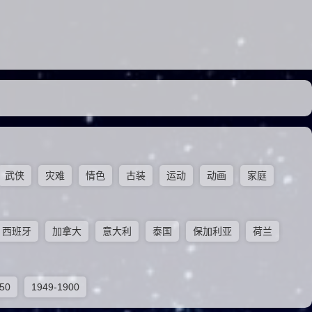
武侠
灾难
情色
古装
运动
动画
家庭
西班牙
加拿大
意大利
泰国
保加利亚
荷兰
50
1949-1900