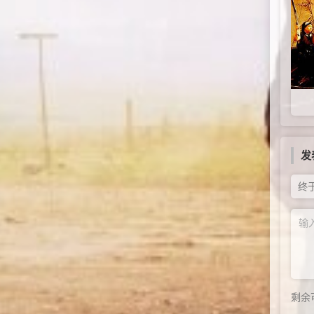
发
终
剩余