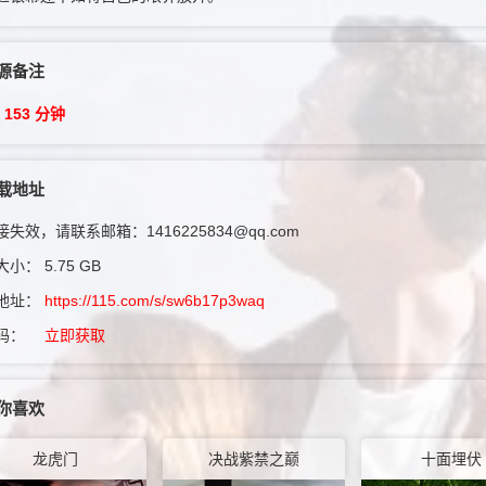
源备注
 153 分钟
载地址
失效，请联系邮箱：1416225834@qq.com
大小：
5.75 GB
地址：
https://115.com/s/sw6b17p3waq
码：
立即获取
你喜欢
龙虎门
决战紫禁之巅
十面埋伏