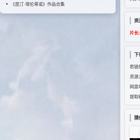
《昆汀·塔伦蒂诺》作品合集
资
片长:
下
若链接
资源
网盘
提取
猜