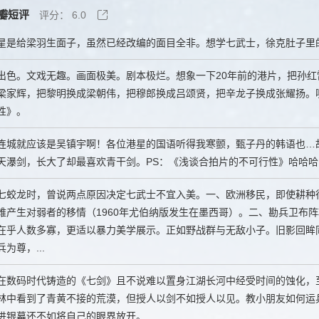
瓣短评
评分：
6.0
星是给梁羽生面子，虽然已经改编的面目全非。想学七武士，徐克肚子里
出色。文戏无趣。画面极美。剧本极烂。想象一下20年前的港片，把孙
梁家辉，把黎明换成梁朝伟，把穆郎换成吕颂贤，把辛龙子换成张耀扬。
性》。
连城就应该是吴镇宇啊！各位港星的国语听得我寒颤，甄子丹的韩语也…
天瀑剑，长大了却最喜欢青干剑。PS：《浅谈合拍片的不可行性》哈哈哈
七蛟龙时，曾说两点原因决定七武士不宜入美。一、欧洲移民，即使耕种
难产生对弱者的移情（1960年尤伯纳版发生在墨西哥）。二、勘兵卫布
在乎人数多寡，更适以暴力美学展示。正如野战群与无敌小子。旧影回眸同
为尊，...
在数码时代铸造的《七剑》且不说难以置身江湖长河中经受时间的蚀化，
林中看到了青黄不接的荒漠，但授人以剑不如授人以见。教小朋友如何运
进银幕还不如将自己的眼界放开。