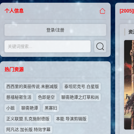
个人信息
[200
登录/注册
资
热门资源
西西里的美丽传说.未删减版
泰坦尼克号.白星版
慈禧秘密生活
色即是空
聊斋艳谭之灯草和尚
小姐
聊斋艳谭
黑寡妇
正义联盟.扎克施耐德版
本能.导演剪辑版
阿凡达.加长版.特效字幕