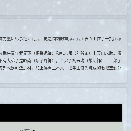
力量斩尽杀绝，而武庄更是围剿的重点。武庄表面上住了一批庄稼
武庄青年武元英（杨采妮饰）和韩志邦（陆毅饰）上天山求助。擅
下有大弟子楚昭南（甄子丹饰），二弟子杨云聪（黎明饰），三弟子
志邦也是可塑之材，加上傅青主本人，把毕生修为炼成的七把宝剑分