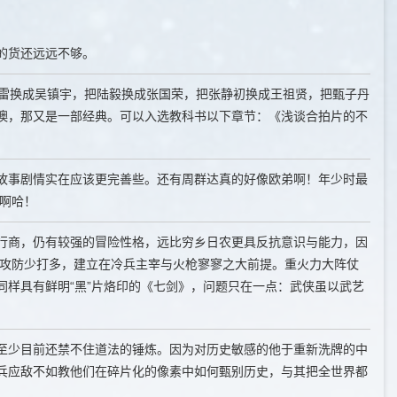
的货还远远不够。
红雷换成吴镇宇，把陆毅换成张国荣，把张静初换成王祖贤，把甄子丹
噢，那又是一部经典。可以入选教科书以下章节：《浅谈合拍片的不
故事剧情实在应该更完善些。还有周群达真的好像欧弟啊！年少时最
啊哈！
行商，仍有较强的冒险性格，远比穷乡日农更具反抗意识与能力，因
阵攻防少打多，建立在冷兵主宰与火枪寥寥之大前提。重火力大阵仗
样具有鲜明“黑”片烙印的《七剑》，问题只在一点：武侠虽以武艺
至少目前还禁不住道法的锤炼。因为对历史敏感的他于重新洗牌的中
兵应敌不如教他们在碎片化的像素中如何甄别历史，与其把全世界都