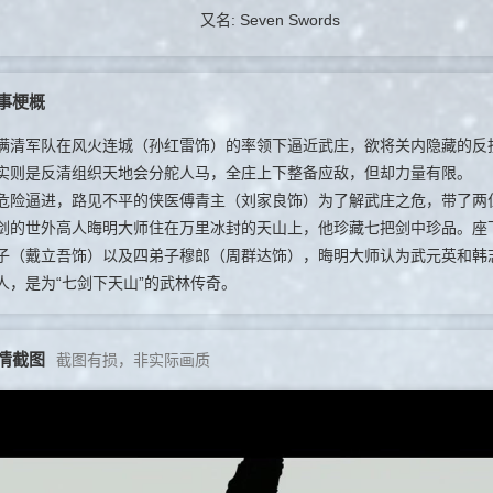
又名: Seven Swords
事梗概
军队在风火连城（孙红雷饰）的率领下逼近武庄，欲将关内隐藏的反抗
实则是反清组织天地会分舵人马，全庄上下整备应敌，但却力量有限。
逼进，路见不平的侠医傅青主（刘家良饰）为了解武庄之危，带了两位
剑的世外高人晦明大师住在万里冰封的天山上，他珍藏七把剑中珍品。座
子（戴立吾饰）以及四弟子穆郎（周群达饰），晦明大师认为武元英和韩
人，是为“七剑下天山”的武林传奇。
情截图
截图有损，非实际画质