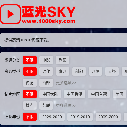
提供高清1080P资源下载。
资源分类
不限
电影
剧集
资源类型
不限
动作
喜剧
科幻
剧情
悬疑
传记
西部
更多选项>>
制片地区
不限
中国大陆
中国香港
中国台湾
美国
捷克
苏联
更多选项>>
上映年份
不限
2029-2020
2019-2010
2009-2000