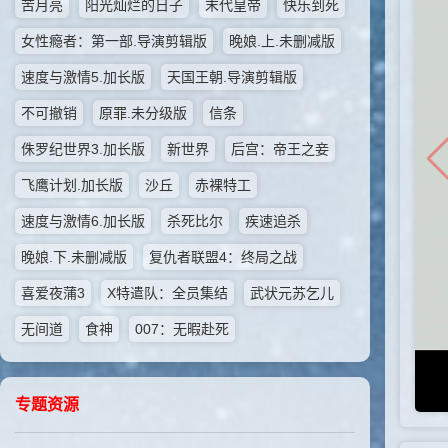
苦月亮
阳光灿烂的日子
末代皇帝
快乐到死
女性瘾者：第一部.导演剪辑版
晚娘.上.未删减版
速度与激情5.加长版
天国王朝.导演剪辑版
不可撤销
原罪.未分级版
信条
侏罗纪世界3.加长版
新世界
后宫：帝王之妾
飞鹰计划.加长版
沙丘
赤裸特工
速度与激情6.加长版
杀死比尔
疾速追杀
晚娘.下.未删减版
复仇者联盟4：终局之战
喜爱夜蒲3
X特遣队：全员集结
武状元苏乞儿
无间道
食神
007：无暇赴死
专题资源