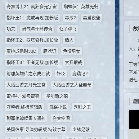
奇异博士2：疯狂多元宇宙
蜘蛛侠：英雄无归
指环王1：魔戒再现.加长版
毒液2
喜爱夜蒲
故
功夫
尚气与十环传奇
让子弹飞
指环王2：双塔奇兵.加长版
情人
满清
人，
蜜桃成熟时33D
鹿鼎记
色情男女
危险
指环王3：王者无敌.加长版
大开眼戒
于铸
辛龙
射雕英雄传之东成西就
奸臣
鹿鼎记2
赠七
大话西游之月光宝盒
大话西游之大圣娶亲
雷神4：爱与雷霆
华尔街之狼
剧
守望者.终极剪辑版
低俗小说
喜剧之王
聊斋艳谭续集五通神
盗梦空间
美国往事.导演剪辑版.特效字幕
少林足球