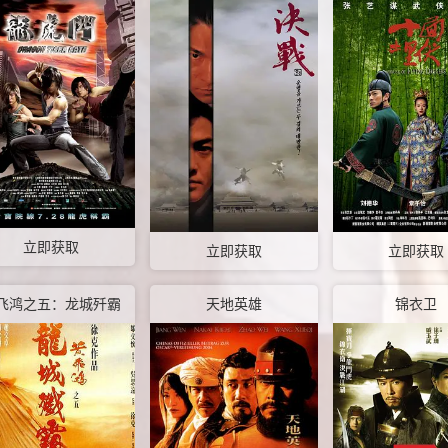
立即获取
立即获取
立即获取
飞鸿之五：龙城歼霸
天地英雄
锦衣卫