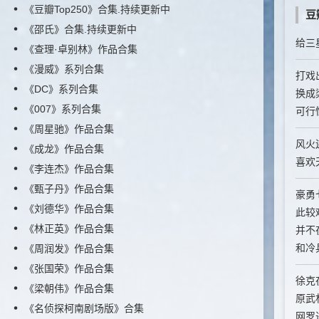
《豆瓣Top250》合集.持续更新中
豆
《邵氏》合集.持续更新中
给三
《查理·卓别林》作品合集
《漫威》系列合集
打戏
《DC》系列合集
换成
《007》系列合集
可行
《周星驰》作品合集
风火
《成龙》作品合集
喜欢
《李连杰》作品合集
《甄子丹》作品合集
豪勇
《刘德华》作品合集
此较
《林正英》作品合集
并不
和冷兵
《周润发》作品合集
《张国荣》作品合集
徐克
《梁朝伟》作品合集
原武
《名侦探柯南剧场版》合集
网罗