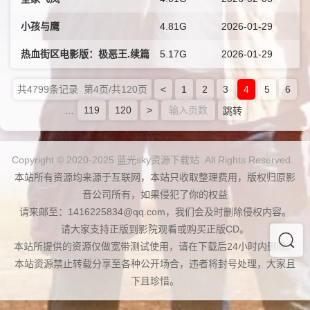
小孩与鹰
4.81G
2026-01-29
热血街区电影版：极恶王.续篇
5.17G
2026-01-29
共4799条记录 第4页/共120页
<
1
2
3
4
5
6
…
119
120
>
跳转
Copyright © 2020-2025 蓝光sky资源下载站 All Rights Reserved.
本站所有资源均来源于互联网，本站只收取整理费用，版权归原影
音公司所有，如果侵犯了你的权益
请来邮至：1416225834@qq.com，我们会及时删除侵权内容。
请大家支持正版到影院观看或购买正版CD。
本站所提供的资源仅做宽带测试使用，请在下载后24小时内删除。
本站资源禁止转载分享至各种公开场合，违者将封号处理，大家且
下且珍惜。