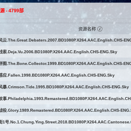
源
- 4799部
资源名称
.The.Great.Debaters.2007.BD1080P.X264.AAC.English.CHS-EN
.Deja.Vu.2006.BD1080P.X264.AAC.English.CHS-ENG.Sky
.The.Bone.Collector.1999.BD1080P.X264.AAC.English.CHS-EN
.Fallen.1998.BD1080P.X264.AAC.English.CHS-ENG.Sky
.Crimson.Tide.1995.BD1080P.X264.AAC.English.CHS-ENG.Sky
.Philadelphia.1993.Remastered.BD1080P.X264.AAC.English.C
.Glory.1989.Remastered.BD1080P.X264.AAC.English.CHS-ENG.
号.No.1.Chung.Ying.Street.2018.BD1080P.X264.AAC.Cantonese