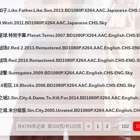
.Like.Father.Like.Son.2013.BD1080P.X264.AAC.Japanese.CHS.
.Wish.2011.BD1080P.X264.AAC.Japanese.CHS.Sky
.特效字幕.Planet.Terror.2007.BD1080P.X264.AAC.English.CHS-E
2.Red.2.2013.Remastered.BD1080P.X264.AAC.English.CHS-EN
.Red.2010.Remastered.BD1080P.X264.AAC.English.CHS-ENG.S
.Surrogates.2009.BD1080P.X264.AAC.English.CHS-ENG.Sky
街区.16.Blocks.2006.BD1080P.X264.AAC.English.CHS-ENG.Sky
2.Sin.City.A.Dame.To.Kill.For.2014.BD1080P.X264.AAC.English
.未分级版.Sin.City.2005.Unrated.BD1080P.X264.AAC.English.CH
共4799条记录 第103页/共120页
<
1
2
…
102
1