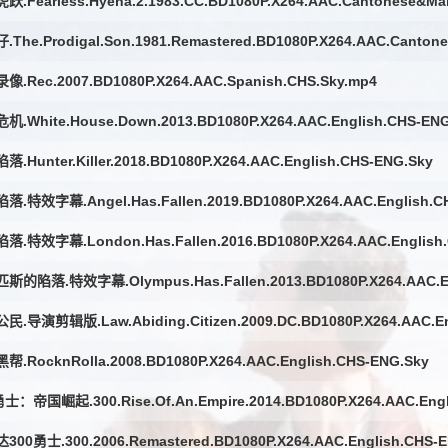
.Fearless.Hyena.2.1983.CC.BD1080P.X264.AAC.Cantonese&Man
The.Prodigal.Son.1981.Remastered.BD1080P.X264.AAC.Canton
.Rec.2007.BD1080P.X264.AAC.Spanish.CHS.Sky.mp4
.White.House.Down.2013.BD1080P.X264.AAC.English.CHS-ENG
.Hunter.Killer.2018.BD1080P.X264.AAC.English.CHS-ENG.Sky
.特效字幕.Angel.Has.Fallen.2019.BD1080P.X264.AAC.English.C
落.特效字幕.London.Has.Fallen.2016.BD1080P.X264.AAC.English
斯的陷落.特效字幕.Olympus.Has.Fallen.2013.BD1080P.X264.AAC.En
.导演剪辑版.Law.Abiding.Citizen.2009.DC.BD1080P.X264.AAC.En
.RocknRolla.2008.BD1080P.X264.AAC.English.CHS-ENG.Sky
士：帝国崛起.300.Rise.Of.An.Empire.2014.BD1080P.X264.AAC.Engl
00勇士.300.2006.Remastered.BD1080P.X264.AAC.English.CHS-