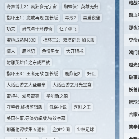
暗战2.
奇异博士2：疯狂多元宇宙
蜘蛛侠：英雄无归
踏血寻梅
指环王1：魔戒再现.加长版
毒液2
喜爱夜蒲
功夫
尚气与十环传奇
让子弹飞
蜜桃成熟时33D
指环王2：双塔奇兵.加长版
夺命金.
情人
鹿鼎记
色情男女
大开眼戒
鸿门宴传
射雕英雄传之东成西就
越光宝盒
指环王3：王者无敌.加长版
鹿鼎记2
奸臣
破事儿.
大话西游之大圣娶亲
大话西游之月光宝盒
妖兽都市
雷神4：爱与雷霆
华尔街之狼
阮玲玉.
守望者.终极剪辑版
低俗小说
喜剧之王
合家欢.
美国往事.导演剪辑版.特效字幕
笑拳怪招
聊斋艳谭续集五通神
盗梦空间
少林足球