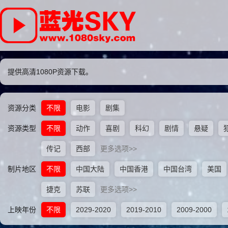
提供高清1080P资源下载。
资源分类
不限
电影
剧集
资源类型
不限
动作
喜剧
科幻
剧情
悬疑
传记
西部
更多选项>>
制片地区
不限
中国大陆
中国香港
中国台湾
美国
捷克
苏联
更多选项>>
上映年份
不限
2029-2020
2019-2010
2009-2000