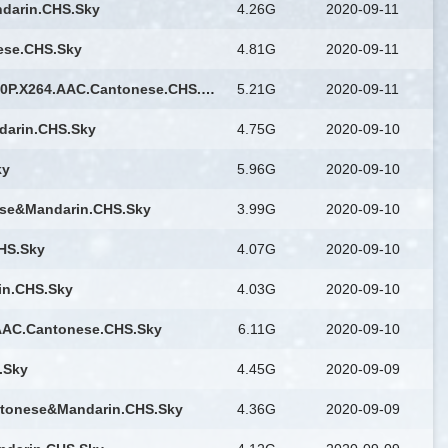
darin.CHS.Sky
4.26G
2020-09-11
ese.CHS.Sky
4.81G
2020-09-11
那夜凌晨，我坐上了旺角开往大埔的红VAN.The.Midnight.After.2014.BD1080P.X264.AAC.Cantonese.CHS.Sky
5.21G
2020-09-11
darin.CHS.Sky
4.75G
2020-09-10
ky
5.96G
2020-09-10
se&Mandarin.CHS.Sky
3.99G
2020-09-10
HS.Sky
4.07G
2020-09-10
in.CHS.Sky
4.03G
2020-09-10
AAC.Cantonese.CHS.Sky
6.11G
2020-09-10
.Sky
4.45G
2020-09-09
tonese&Mandarin.CHS.Sky
4.36G
2020-09-09