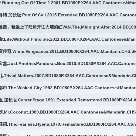
Running.Out.Of.Time.2.2001.BD1080P.X264.AAC.Cantonese&Man
.加长版.Port.Of.Call.2015.Extended.BD1080P.X264.AAC.Canton
Life.Without.Principle.2011.BD1080P.X264.AAC.Cantonese&Man
奇.White.Vengeance.2011.BD1080P.X264.AAC.Mandarin.CHS.S
.Just.Another.Pandoras.Box.2010.BD1080P.X264.AAC.Cantone
Trivial.Matters.2007.BD1080P.X264.AAC.Cantonese&Mandarin.C
.The.Wicked.City.1992.BD1080P.X264.AAC.Cantonese&Mandar
加长版.Center.Stage.1991.Extended.Remastered.BD1080P.X264.
Mr.Coconut.1989.BD1080P.X264.AAC.Cantonese&Mandarin.CHS
.The.Fearless.Hyena.1979.Remastered.BD1080P.X264.AAC.Can