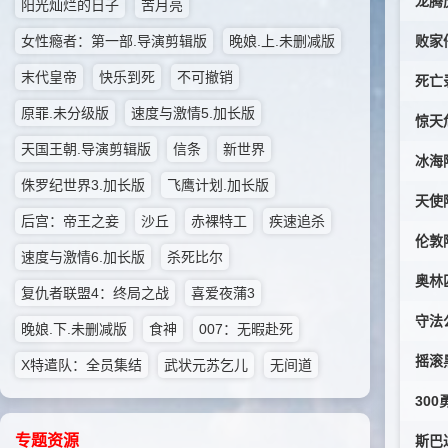
龙腾虎跃
阳光灿烂的日子
苦月亮
女性瘾者：第一部.导演剪辑版
晚娘.上.未删减版
败家仔.
末代皇帝
快乐到死
不可撤销
死亡录像
原罪.未分级版
速度与激情5.加长版
惊天危机
天国王朝.导演剪辑版
信条
新世界
冰海陷落
侏罗纪世界3.加长版
飞鹰计划.加长版
天使陷落
后宫：帝王之妾
沙丘
赤裸特工
疾速追杀
伦敦陷
速度与激情6.加长版
杀死比尔
奥林匹
复仇者联盟4：终局之战
喜爱夜蒲3
守法公民
晚娘.下.未删减版
食神
007：无暇赴死
摇滚黑帮
X特遣队：全员集结
武状元苏乞儿
无间道
300勇
专题资源
斯巴达3