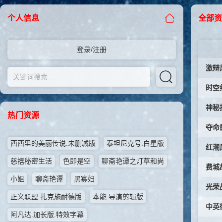
个人信息
全部资
登录/注册
激辩风云
时空线索
神秘拼图
热门资源
夺命感应
西西里的美丽传说.未删减版
泰坦尼克号.白星版
红潮风暴
慈禧秘密生活
色即是空
聊斋艳谭之灯草和尚
费城故事
小姐
聊斋艳谭
黑寡妇
光荣战役
正义联盟.扎克施耐德版
本能.导演剪辑版
中英街1
阿凡达.加长版.特效字幕