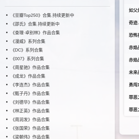
如父如子
《豆瓣Top250》合集.持续更新中
奇迹.I
《邵氏》合集.持续更新中
《查理·卓别林》作品合集
恐怖星球
《漫威》系列合集
赤焰战场
《DC》系列合集
《007》系列合集
赤焰战场
《周星驰》作品合集
未来战警
《成龙》作品合集
《李连杰》作品合集
勇闯16
《甄子丹》作品合集
罪恶之城
《刘德华》作品合集
罪恶之城
《林正英》作品合集
《周润发》作品合集
《张国荣》作品合集
《梁朝伟》作品合集