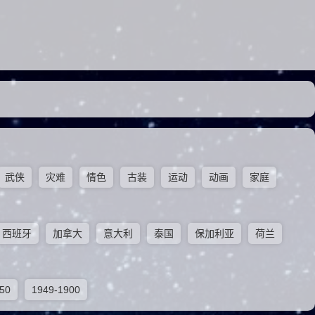
武侠
灾难
情色
古装
运动
动画
家庭
西班牙
加拿大
意大利
泰国
保加利亚
荷兰
50
1949-1900